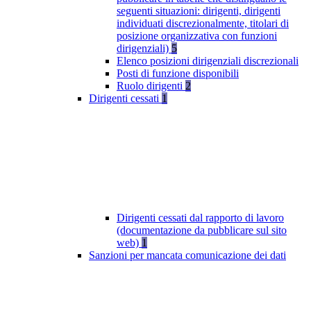
seguenti situazioni: dirigenti, dirigenti
individuati discrezionalmente, titolari di
posizione organizzativa con funzioni
dirigenziali)
5
Elenco posizioni dirigenziali discrezionali
Posti di funzione disponibili
Ruolo dirigenti
2
Dirigenti cessati
1
Dirigenti cessati dal rapporto di lavoro
(documentazione da pubblicare sul sito
web)
1
Sanzioni per mancata comunicazione dei dati