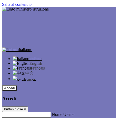
Salta al contenuto
Italiano
Italiano
English
Français
中文
عربى
Accedi
Accedi
button close
×
Nome Utente