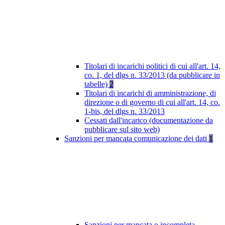
Titolari di incarichi politici di cui all'art. 14,
co. 1, del dlgs n. 33/2013 (da pubblicare in
tabelle)
2
Titolari di incarichi di amministrazione, di
direzione o di governo di cui all'art. 14, co.
1-bis, del dlgs n. 33/2013
Cessati dall'incarico (documentazione da
pubblicare sul sito web)
Sanzioni per mancata comunicazione dei dati
1
Sanzioni per mancata o incompleta