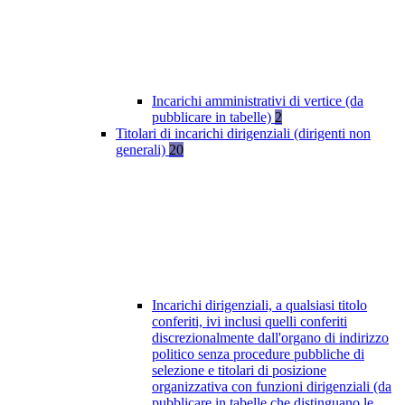
Incarichi amministrativi di vertice (da
pubblicare in tabelle)
2
Titolari di incarichi dirigenziali (dirigenti non
generali)
20
Incarichi dirigenziali, a qualsiasi titolo
conferiti, ivi inclusi quelli conferiti
discrezionalmente dall'organo di indirizzo
politico senza procedure pubbliche di
selezione e titolari di posizione
organizzativa con funzioni dirigenziali (da
pubblicare in tabelle che distinguano le