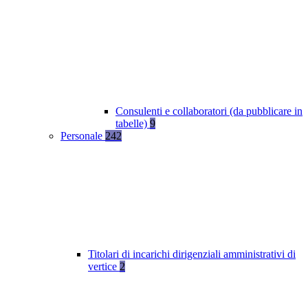
Consulenti e collaboratori (da pubblicare in
tabelle)
9
Personale
242
Titolari di incarichi dirigenziali amministrativi di
vertice
2