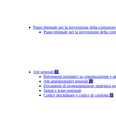
Piano triennale per la prevenzione della corruzione
Piano triennale per la prevenzione della co
Atti generali
61
Riferimenti normativi su organizzazione e at
Atti amministrativi generali
20
Documenti di programmazione strategico-ge
Statuti e leggi regionali
Codice disciplinare e codice di condotta
11