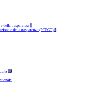
 e della trasparenza
4
rruzione e della trasparenza (PTPCT)
3
tività
13
stionale