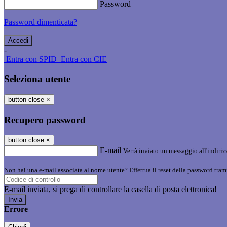
Password
Password dimenticata?
-
Entra con SPID
Entra con CIE
Seleziona utente
button close
×
Recupero password
button close
×
E-mail
Verrà inviato un messaggio all'indirizz
Non hai una e-mail associata al nome utente? Effettua il reset della password tram
E-mail inviata, si prega di controllare la casella di posta elettronica!
Errore