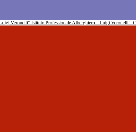
Istituto Professionale Alberghiero
"Luigi Veronelli"
C