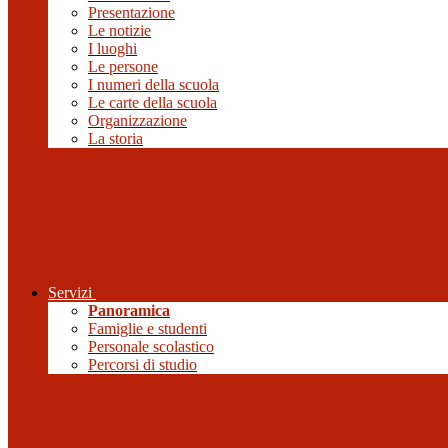
Presentazione
Le notizie
I luoghi
Le persone
I numeri della scuola
Le carte della scuola
Organizzazione
La storia
Servizi
Panoramica
Famiglie e studenti
Personale scolastico
Percorsi di studio