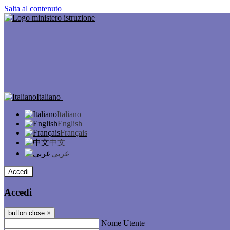
Salta al contenuto
Italiano
Italiano
English
Français
中文
عربى
Accedi
Accedi
button close
×
Nome Utente