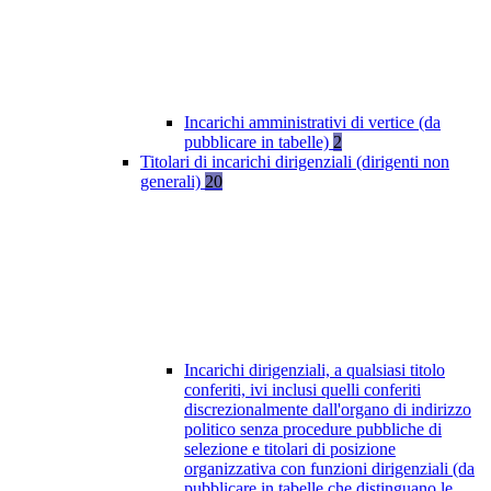
Incarichi amministrativi di vertice (da
pubblicare in tabelle)
2
Titolari di incarichi dirigenziali (dirigenti non
generali)
20
Incarichi dirigenziali, a qualsiasi titolo
conferiti, ivi inclusi quelli conferiti
discrezionalmente dall'organo di indirizzo
politico senza procedure pubbliche di
selezione e titolari di posizione
organizzativa con funzioni dirigenziali (da
pubblicare in tabelle che distinguano le