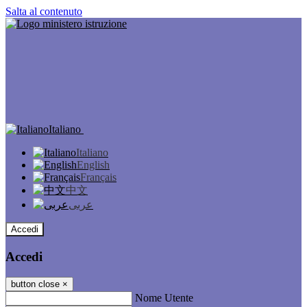
Salta al contenuto
Italiano
Italiano
English
Français
中文
عربى
Accedi
Accedi
button close
×
Nome Utente