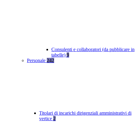
Consulenti e collaboratori (da pubblicare in
tabelle)
9
Personale
242
Titolari di incarichi dirigenziali amministrativi di
vertice
2