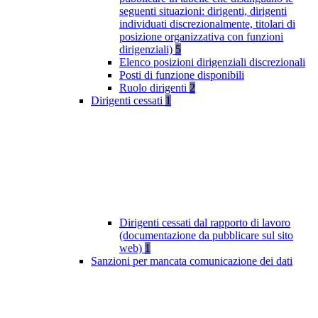
seguenti situazioni: dirigenti, dirigenti
individuati discrezionalmente, titolari di
posizione organizzativa con funzioni
dirigenziali)
5
Elenco posizioni dirigenziali discrezionali
Posti di funzione disponibili
Ruolo dirigenti
2
Dirigenti cessati
1
Dirigenti cessati dal rapporto di lavoro
(documentazione da pubblicare sul sito
web)
1
Sanzioni per mancata comunicazione dei dati