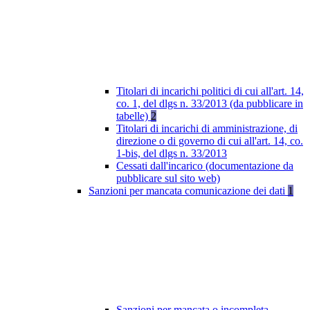
Titolari di incarichi politici di cui all'art. 14,
co. 1, del dlgs n. 33/2013 (da pubblicare in
tabelle)
2
Titolari di incarichi di amministrazione, di
direzione o di governo di cui all'art. 14, co.
1-bis, del dlgs n. 33/2013
Cessati dall'incarico (documentazione da
pubblicare sul sito web)
Sanzioni per mancata comunicazione dei dati
1
Sanzioni per mancata o incompleta