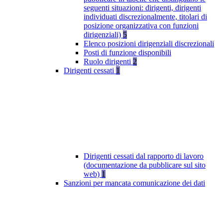
seguenti situazioni: dirigenti, dirigenti
individuati discrezionalmente, titolari di
posizione organizzativa con funzioni
dirigenziali)
5
Elenco posizioni dirigenziali discrezionali
Posti di funzione disponibili
Ruolo dirigenti
2
Dirigenti cessati
1
Dirigenti cessati dal rapporto di lavoro
(documentazione da pubblicare sul sito
web)
1
Sanzioni per mancata comunicazione dei dati