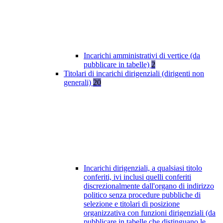
Incarichi amministrativi di vertice (da
pubblicare in tabelle)
2
Titolari di incarichi dirigenziali (dirigenti non
generali)
20
Incarichi dirigenziali, a qualsiasi titolo
conferiti, ivi inclusi quelli conferiti
discrezionalmente dall'organo di indirizzo
politico senza procedure pubbliche di
selezione e titolari di posizione
organizzativa con funzioni dirigenziali (da
pubblicare in tabelle che distinguano le