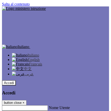
Salta al contenuto
Italiano
Italiano
English
Français
中文
عربى
Accedi
Accedi
button close
×
Nome Utente