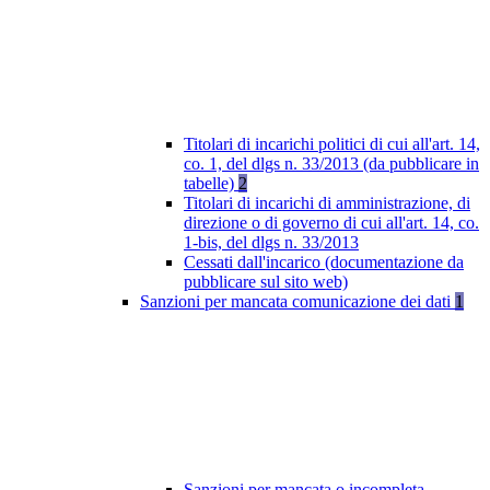
Titolari di incarichi politici di cui all'art. 14,
co. 1, del dlgs n. 33/2013 (da pubblicare in
tabelle)
2
Titolari di incarichi di amministrazione, di
direzione o di governo di cui all'art. 14, co.
1-bis, del dlgs n. 33/2013
Cessati dall'incarico (documentazione da
pubblicare sul sito web)
Sanzioni per mancata comunicazione dei dati
1
Sanzioni per mancata o incompleta