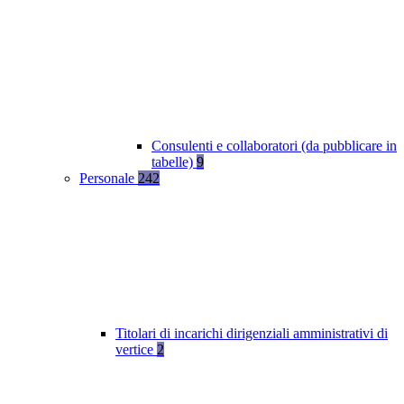
Consulenti e collaboratori (da pubblicare in
tabelle)
9
Personale
242
Titolari di incarichi dirigenziali amministrativi di
vertice
2