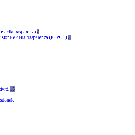
 e della trasparenza
4
rruzione e della trasparenza (PTPCT)
3
tività
13
stionale