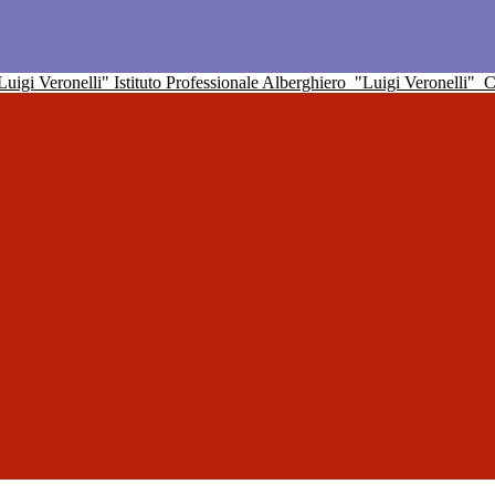
Istituto Professionale Alberghiero
"Luigi Veronelli"
C