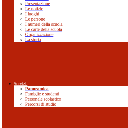
Presentazione
Le notizie
I luoghi
Le persone
I numeri della scuola
Le carte della scuola
Organizzazione
La storia
Servizi
Panoramica
Famiglie e studenti
Personale scolastico
Percorsi di studio