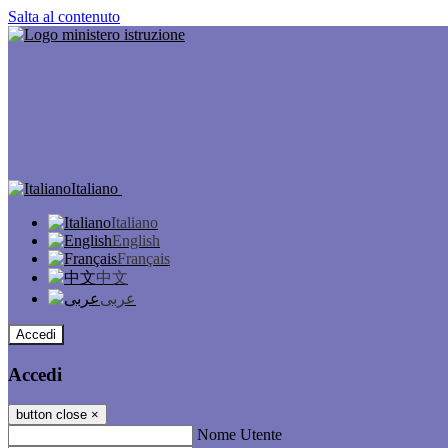
Salta al contenuto
Italiano
Italiano
English
Français
中文
عربى
Accedi
Accedi
button close
×
Nome Utente