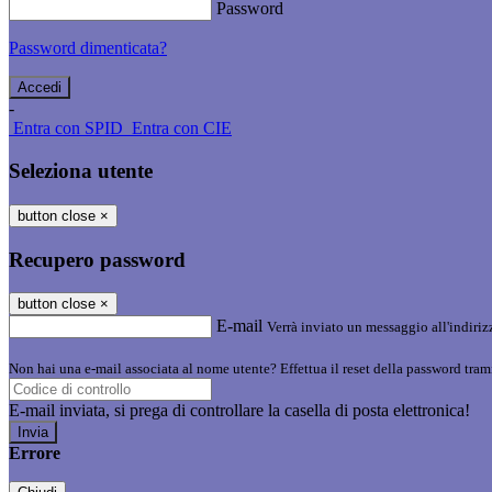
Password
Password dimenticata?
-
Entra con SPID
Entra con CIE
Seleziona utente
button close
×
Recupero password
button close
×
E-mail
Verrà inviato un messaggio all'indirizz
Non hai una e-mail associata al nome utente? Effettua il reset della password tram
E-mail inviata, si prega di controllare la casella di posta elettronica!
Errore