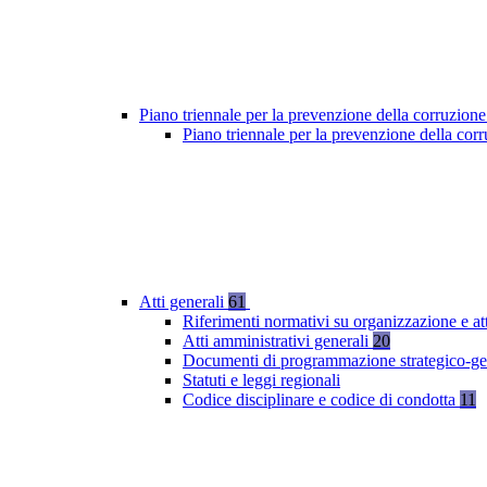
Piano triennale per la prevenzione della corruzione
Piano triennale per la prevenzione della co
Atti generali
61
Riferimenti normativi su organizzazione e at
Atti amministrativi generali
20
Documenti di programmazione strategico-ge
Statuti e leggi regionali
Codice disciplinare e codice di condotta
11