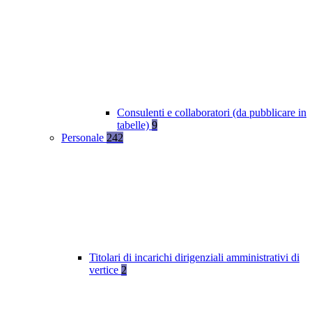
Consulenti e collaboratori (da pubblicare in
tabelle)
9
Personale
242
Titolari di incarichi dirigenziali amministrativi di
vertice
2