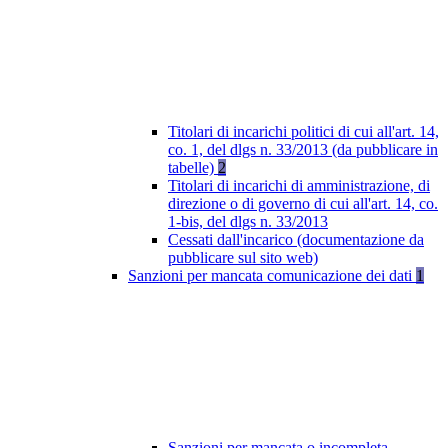
Titolari di incarichi politici di cui all'art. 14,
co. 1, del dlgs n. 33/2013 (da pubblicare in
tabelle)
2
Titolari di incarichi di amministrazione, di
direzione o di governo di cui all'art. 14, co.
1-bis, del dlgs n. 33/2013
Cessati dall'incarico (documentazione da
pubblicare sul sito web)
Sanzioni per mancata comunicazione dei dati
1
Sanzioni per mancata o incompleta