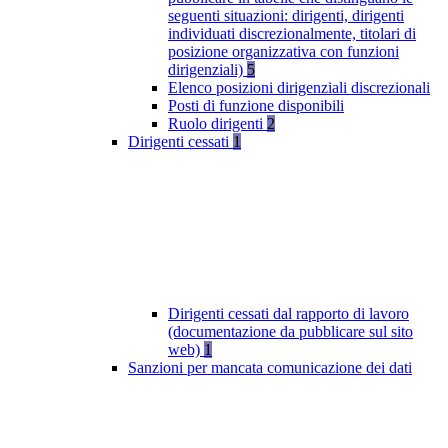
seguenti situazioni: dirigenti, dirigenti
individuati discrezionalmente, titolari di
posizione organizzativa con funzioni
dirigenziali)
5
Elenco posizioni dirigenziali discrezionali
Posti di funzione disponibili
Ruolo dirigenti
2
Dirigenti cessati
1
Dirigenti cessati dal rapporto di lavoro
(documentazione da pubblicare sul sito
web)
1
Sanzioni per mancata comunicazione dei dati