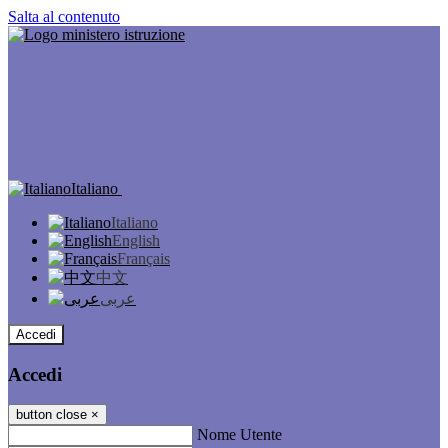
Salta al contenuto
Italiano
Italiano
English
Français
中文
عربى
Accedi
Accedi
button close
×
Nome Utente