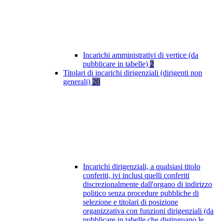
Incarichi amministrativi di vertice (da
pubblicare in tabelle)
2
Titolari di incarichi dirigenziali (dirigenti non
generali)
20
Incarichi dirigenziali, a qualsiasi titolo
conferiti, ivi inclusi quelli conferiti
discrezionalmente dall'organo di indirizzo
politico senza procedure pubbliche di
selezione e titolari di posizione
organizzativa con funzioni dirigenziali (da
pubblicare in tabelle che distinguano le