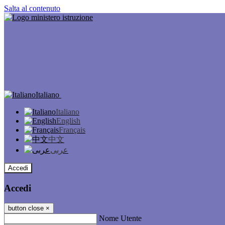
Salta al contenuto
Italiano
Italiano
English
Français
中文
عربى
Accedi
Accedi
button close
×
Nome Utente