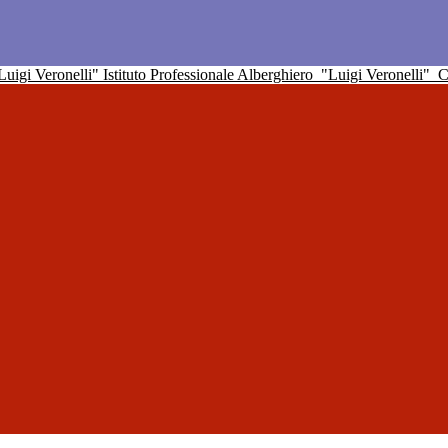
Istituto Professionale Alberghiero
"Luigi Veronelli"
C