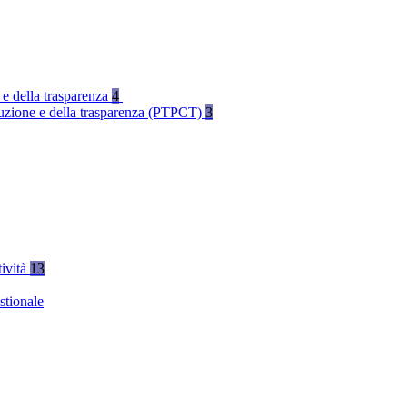
 e della trasparenza
4
rruzione e della trasparenza (PTPCT)
3
tività
13
stionale