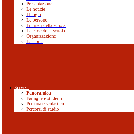
Presentazione
Le notizie
I luoghi
Le persone
I numeri della scuola
Le carte della scuola
Organizzazione
La storia
Servizi
Panoramica
Famiglie e studenti
Personale scolastico
Percorsi di studio