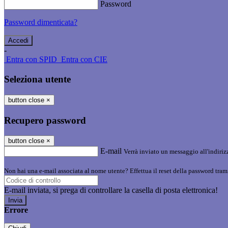
Password
Password dimenticata?
-
Entra con SPID
Entra con CIE
Seleziona utente
button close
×
Recupero password
button close
×
E-mail
Verrà inviato un messaggio all'indirizz
Non hai una e-mail associata al nome utente? Effettua il reset della password tram
E-mail inviata, si prega di controllare la casella di posta elettronica!
Errore