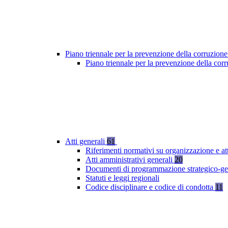
Piano triennale per la prevenzione della corruzione
Piano triennale per la prevenzione della co
Atti generali
61
Riferimenti normativi su organizzazione e at
Atti amministrativi generali
20
Documenti di programmazione strategico-ge
Statuti e leggi regionali
Codice disciplinare e codice di condotta
11