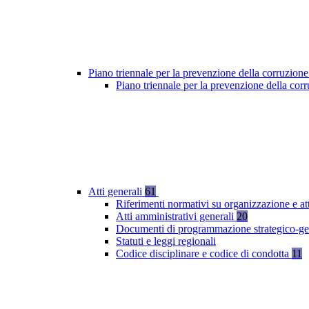
Piano triennale per la prevenzione della corruzione
Piano triennale per la prevenzione della co
Atti generali
61
Riferimenti normativi su organizzazione e at
Atti amministrativi generali
20
Documenti di programmazione strategico-ge
Statuti e leggi regionali
Codice disciplinare e codice di condotta
11