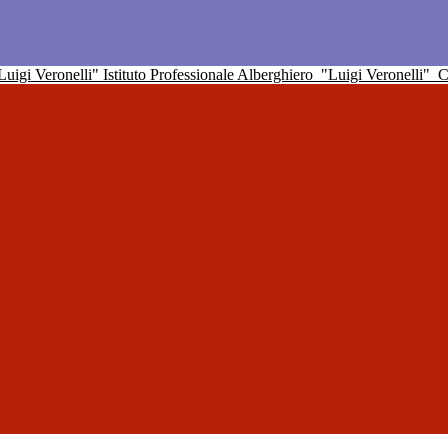
Istituto Professionale Alberghiero
"Luigi Veronelli"
C