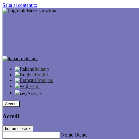
Salta al contenuto
Italiano
Italiano
English
Français
中文
عربى
Accedi
Accedi
button close
×
Nome Utente