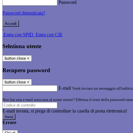
Password
Password dimenticata?
-
Entra con SPID
Entra con CIE
Seleziona utente
button close
×
Recupero password
button close
×
E-mail
Verrà inviato un messaggio all'indirizz
Non hai una e-mail associata al nome utente? Effettua il reset della password tram
E-mail inviata, si prega di controllare la casella di posta elettronica!
Errore