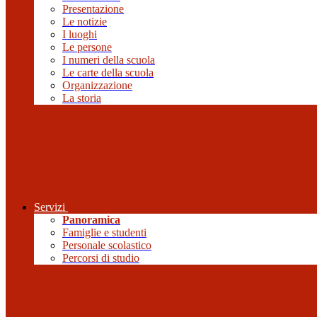
Presentazione
Le notizie
I luoghi
Le persone
I numeri della scuola
Le carte della scuola
Organizzazione
La storia
Servizi
Panoramica
Famiglie e studenti
Personale scolastico
Percorsi di studio