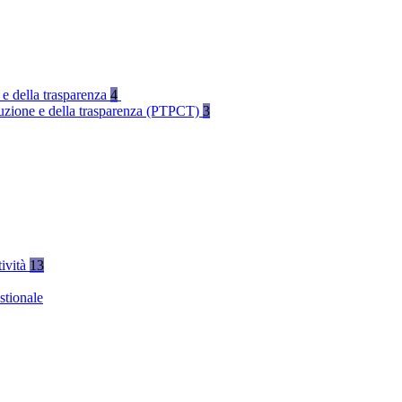
 e della trasparenza
4
rruzione e della trasparenza (PTPCT)
3
tività
13
stionale