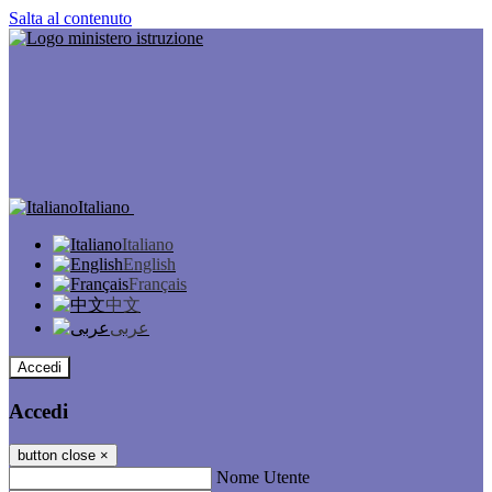
Salta al contenuto
Italiano
Italiano
English
Français
中文
عربى
Accedi
Accedi
button close
×
Nome Utente