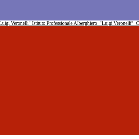
Istituto Professionale Alberghiero
"Luigi Veronelli"
C