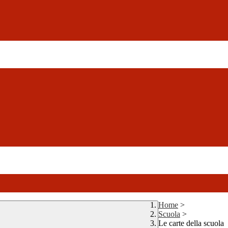
Home
>
Scuola
>
Le carte della scuola