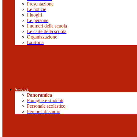
Presentazione
Le notizie
I luoghi
Le persone
I numeri della scuola
Le carte della scuola
Organizzazione
La storia
Servizi
Panoramica
Famiglie e studenti
Personale scolastico
Percorsi di studio