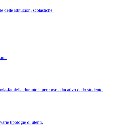
 delle istituzioni scolastiche.
oni.
cuola-famiglia durante il percorso educativo dello studente.
varie tipologie di utenti.