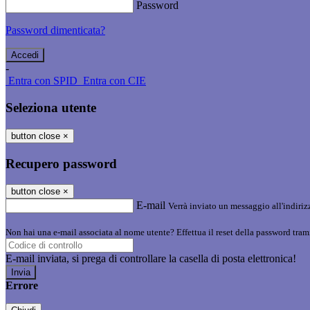
Password
Password dimenticata?
-
Entra con SPID
Entra con CIE
Seleziona utente
button close
×
Recupero password
button close
×
E-mail
Verrà inviato un messaggio all'indirizz
Non hai una e-mail associata al nome utente? Effettua il reset della password tram
E-mail inviata, si prega di controllare la casella di posta elettronica!
Errore