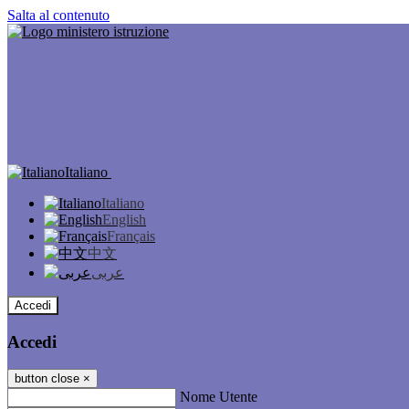
Salta al contenuto
Italiano
Italiano
English
Français
中文
عربى
Accedi
Accedi
button close
×
Nome Utente