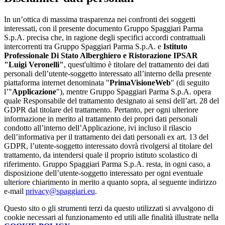
In un’ottica di massima trasparenza nei confronti dei soggetti
interessati, con il presente documento Gruppo Spaggiari Parma
S.p.A. precisa che, in ragione degli specifici accordi contrattuali
intercorrenti tra Gruppo Spaggiari Parma S.p.A. e
Istituto
Professionale Di Stato Alberghiero e Ristorazione IPSAR
"Luigi Veronelli"
, quest'ultimo è titolare del trattamento dei dati
personali dell’utente-soggetto interessato all’interno della presente
piattaforma internet denominata "
PrimaVisioneWeb
" (di seguito
l’"
Applicazione
"), mentre Gruppo Spaggiari Parma S.p.A. opera
quale Responsabile del trattamento designato ai sensi dell’art. 28 del
GDPR dal titolare del trattamento. Pertanto, per ogni ulteriore
informazione in merito al trattamento dei propri dati personali
condotto all’interno dell’Applicazione, ivi incluso il rilascio
dell’informativa per il trattamento dei dati personali ex art. 13 del
GDPR, l’utente-soggetto interessato dovrà rivolgersi al titolare del
trattamento, da intendersi quale il proprio istituto scolastico di
riferimento. Gruppo Spaggiari Parma S.p.A. resta, in ogni caso, a
disposizione dell’utente-soggetto interessato per ogni eventuale
ulteriore chiarimento in merito a quanto sopra, al seguente indirizzo
e-mail
privacy@spaggiari.eu
.
Questo sito o gli strumenti terzi da questo utilizzati si avvalgono di
cookie necessari al funzionamento ed utili alle finalità illustrate nella