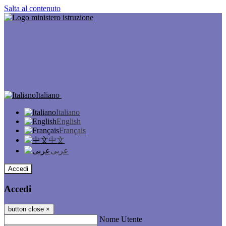
Salta al contenuto
Italiano
Italiano
English
Français
中文
عربى
Accedi
Accedi
button close
×
Nome Utente