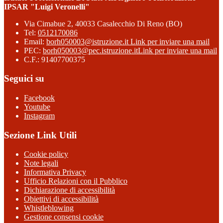
IPSAR "Luigi Veronelli"
Via Cimabue 2, 40033 Casalecchio Di Reno (BO)
Tel:
0512170086
Email:
borh050003@istruzione.it
Link per inviare una mail
PEC:
borh050003@pec.istruzione.it
Link per inviare una mail
C.F.: 91407700375
Seguici su
Facebook
Youtube
Instagram
Sezione Link Utili
Cookie policy
Note legali
Informativa Privacy
Ufficio Relazioni con il Pubblico
Dichiarazione di accessibilità
Obiettivi di accessibilità
Whistleblowing
Gestione consensi cookie