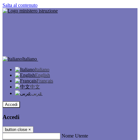
Salta al contenuto
Italiano
Italiano
English
Français
中文
عربى
Accedi
Accedi
button close
×
Nome Utente