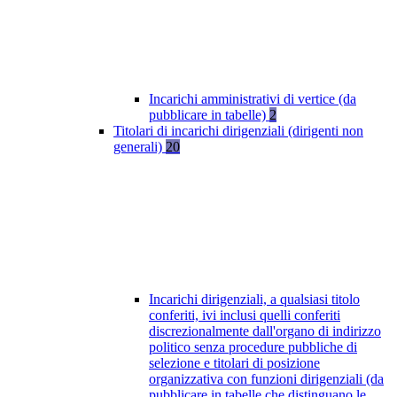
Incarichi amministrativi di vertice (da
pubblicare in tabelle)
2
Titolari di incarichi dirigenziali (dirigenti non
generali)
20
Incarichi dirigenziali, a qualsiasi titolo
conferiti, ivi inclusi quelli conferiti
discrezionalmente dall'organo di indirizzo
politico senza procedure pubbliche di
selezione e titolari di posizione
organizzativa con funzioni dirigenziali (da
pubblicare in tabelle che distinguano le