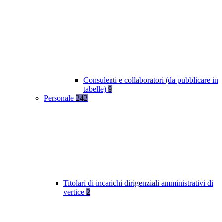
Consulenti e collaboratori (da pubblicare in
tabelle)
9
Personale
242
Titolari di incarichi dirigenziali amministrativi di
vertice
2