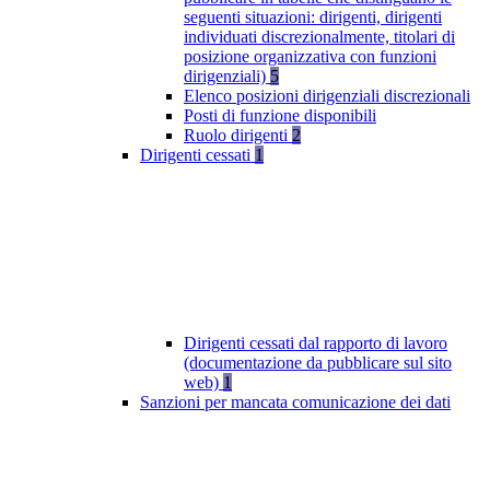
seguenti situazioni: dirigenti, dirigenti
individuati discrezionalmente, titolari di
posizione organizzativa con funzioni
dirigenziali)
5
Elenco posizioni dirigenziali discrezionali
Posti di funzione disponibili
Ruolo dirigenti
2
Dirigenti cessati
1
Dirigenti cessati dal rapporto di lavoro
(documentazione da pubblicare sul sito
web)
1
Sanzioni per mancata comunicazione dei dati