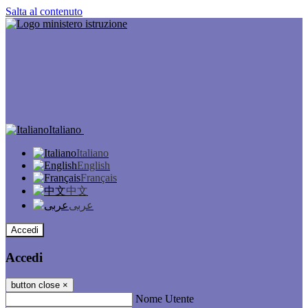
Salta al contenuto
Italiano
Italiano
English
Français
中文
عربى
Accedi
Accedi
button close
×
Nome Utente