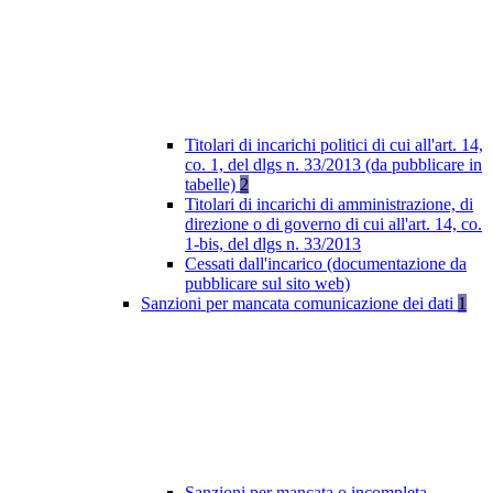
Titolari di incarichi politici di cui all'art. 14,
co. 1, del dlgs n. 33/2013 (da pubblicare in
tabelle)
2
Titolari di incarichi di amministrazione, di
direzione o di governo di cui all'art. 14, co.
1-bis, del dlgs n. 33/2013
Cessati dall'incarico (documentazione da
pubblicare sul sito web)
Sanzioni per mancata comunicazione dei dati
1
Sanzioni per mancata o incompleta