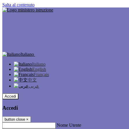
Salta al contenuto
Italiano
Italiano
English
Français
中文
عربى
Accedi
Accedi
button close
×
Nome Utente