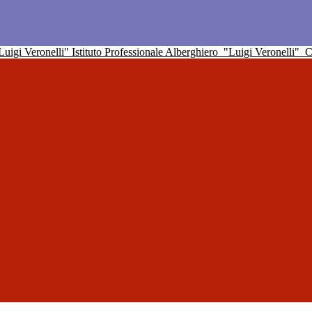
Istituto Professionale Alberghiero
"Luigi Veronelli"
C