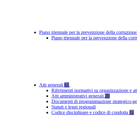
Piano triennale per la prevenzione della corruzione
Piano triennale per la prevenzione della co
Atti generali
61
Riferimenti normativi su organizzazione e at
Atti amministrativi generali
20
Documenti di programmazione strategico-ge
Statuti e leggi regionali
Codice disciplinare e codice di condotta
11