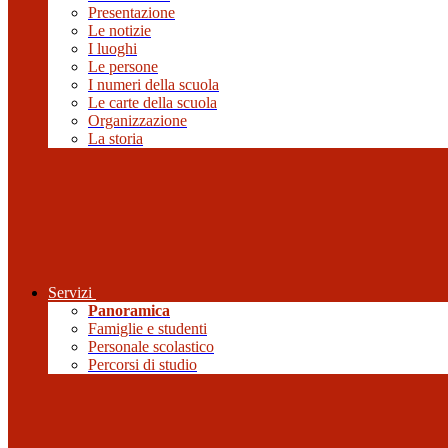
Presentazione
Le notizie
I luoghi
Le persone
I numeri della scuola
Le carte della scuola
Organizzazione
La storia
Servizi
Panoramica
Famiglie e studenti
Personale scolastico
Percorsi di studio