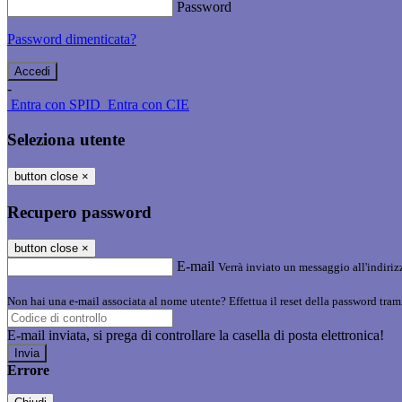
Password
Password dimenticata?
-
Entra con SPID
Entra con CIE
Seleziona utente
button close
×
Recupero password
button close
×
E-mail
Verrà inviato un messaggio all'indirizz
Non hai una e-mail associata al nome utente? Effettua il reset della password tram
E-mail inviata, si prega di controllare la casella di posta elettronica!
Errore