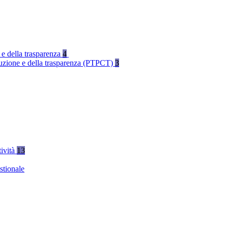
 e della trasparenza
4
rruzione e della trasparenza (PTPCT)
3
tività
13
stionale