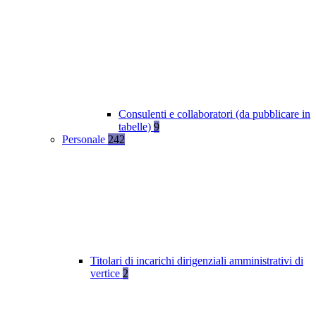
Consulenti e collaboratori (da pubblicare in
tabelle)
9
Personale
242
Titolari di incarichi dirigenziali amministrativi di
vertice
2