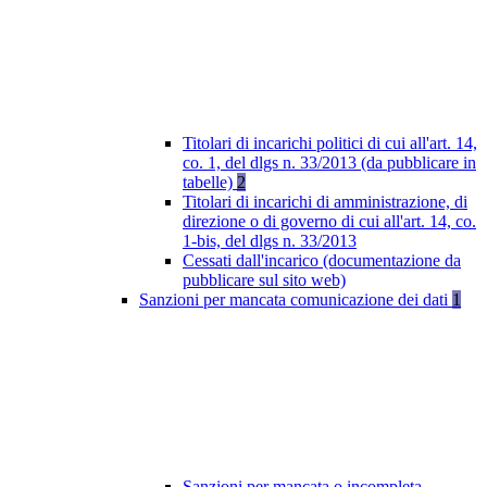
Titolari di incarichi politici di cui all'art. 14,
co. 1, del dlgs n. 33/2013 (da pubblicare in
tabelle)
2
Titolari di incarichi di amministrazione, di
direzione o di governo di cui all'art. 14, co.
1-bis, del dlgs n. 33/2013
Cessati dall'incarico (documentazione da
pubblicare sul sito web)
Sanzioni per mancata comunicazione dei dati
1
Sanzioni per mancata o incompleta