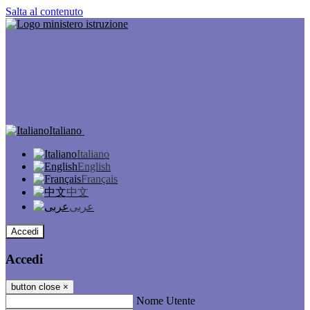
Salta al contenuto
Italiano
Italiano
English
Français
中文
عربى
Accedi
Accedi
button close
×
Nome Utente