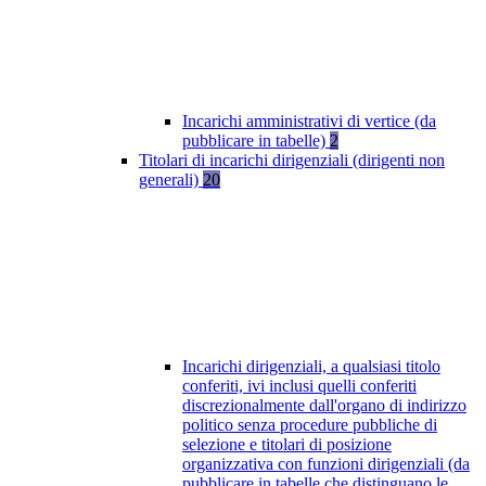
Incarichi amministrativi di vertice (da
pubblicare in tabelle)
2
Titolari di incarichi dirigenziali (dirigenti non
generali)
20
Incarichi dirigenziali, a qualsiasi titolo
conferiti, ivi inclusi quelli conferiti
discrezionalmente dall'organo di indirizzo
politico senza procedure pubbliche di
selezione e titolari di posizione
organizzativa con funzioni dirigenziali (da
pubblicare in tabelle che distinguano le