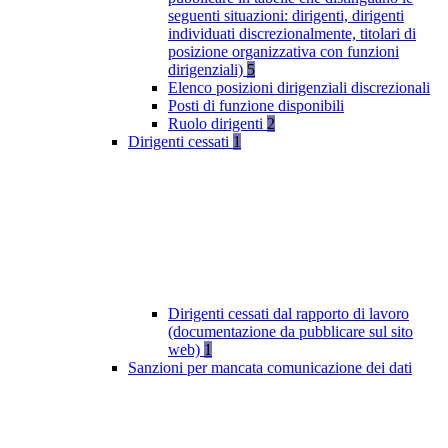
seguenti situazioni: dirigenti, dirigenti
individuati discrezionalmente, titolari di
posizione organizzativa con funzioni
dirigenziali)
5
Elenco posizioni dirigenziali discrezionali
Posti di funzione disponibili
Ruolo dirigenti
2
Dirigenti cessati
1
Dirigenti cessati dal rapporto di lavoro
(documentazione da pubblicare sul sito
web)
1
Sanzioni per mancata comunicazione dei dati