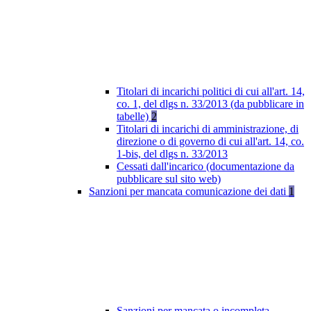
Titolari di incarichi politici di cui all'art. 14,
co. 1, del dlgs n. 33/2013 (da pubblicare in
tabelle)
2
Titolari di incarichi di amministrazione, di
direzione o di governo di cui all'art. 14, co.
1-bis, del dlgs n. 33/2013
Cessati dall'incarico (documentazione da
pubblicare sul sito web)
Sanzioni per mancata comunicazione dei dati
1
Sanzioni per mancata o incompleta