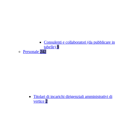
Consulenti e collaboratori (da pubblicare in
tabelle)
9
Personale
242
Titolari di incarichi dirigenziali amministrativi di
vertice
2