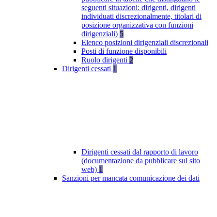
seguenti situazioni: dirigenti, dirigenti
individuati discrezionalmente, titolari di
posizione organizzativa con funzioni
dirigenziali)
5
Elenco posizioni dirigenziali discrezionali
Posti di funzione disponibili
Ruolo dirigenti
2
Dirigenti cessati
1
Dirigenti cessati dal rapporto di lavoro
(documentazione da pubblicare sul sito
web)
1
Sanzioni per mancata comunicazione dei dati