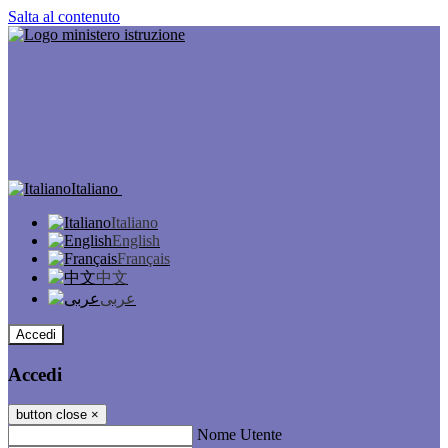
Salta al contenuto
Italiano
Italiano
English
Français
中文
عربى
Accedi
Accedi
button close
×
Nome Utente