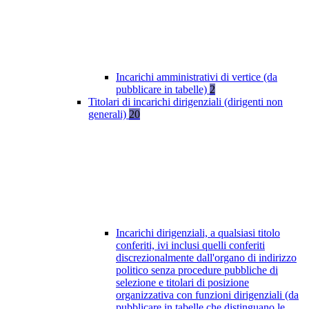
Incarichi amministrativi di vertice (da
pubblicare in tabelle)
2
Titolari di incarichi dirigenziali (dirigenti non
generali)
20
Incarichi dirigenziali, a qualsiasi titolo
conferiti, ivi inclusi quelli conferiti
discrezionalmente dall'organo di indirizzo
politico senza procedure pubbliche di
selezione e titolari di posizione
organizzativa con funzioni dirigenziali (da
pubblicare in tabelle che distinguano le