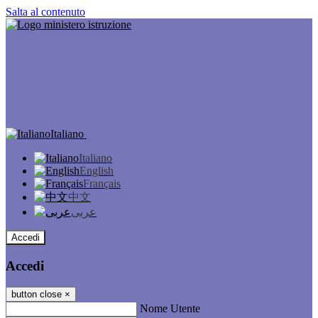
Salta al contenuto
Italiano
Italiano
English
Français
中文
عربى
Accedi
Accedi
button close
×
Nome Utente