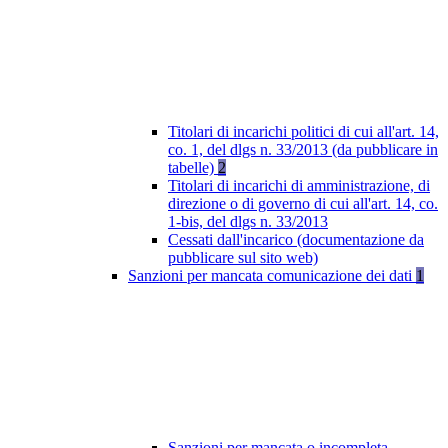
Titolari di incarichi politici di cui all'art. 14,
co. 1, del dlgs n. 33/2013 (da pubblicare in
tabelle)
2
Titolari di incarichi di amministrazione, di
direzione o di governo di cui all'art. 14, co.
1-bis, del dlgs n. 33/2013
Cessati dall'incarico (documentazione da
pubblicare sul sito web)
Sanzioni per mancata comunicazione dei dati
1
Sanzioni per mancata o incompleta