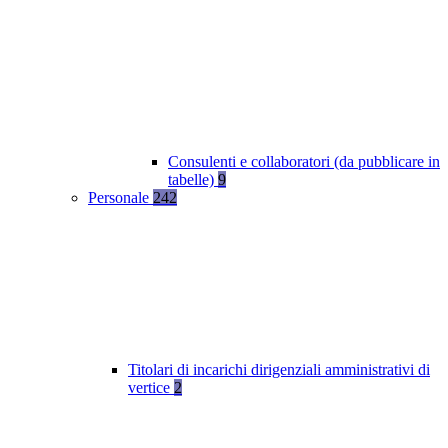
Consulenti e collaboratori (da pubblicare in
tabelle)
9
Personale
242
Titolari di incarichi dirigenziali amministrativi di
vertice
2