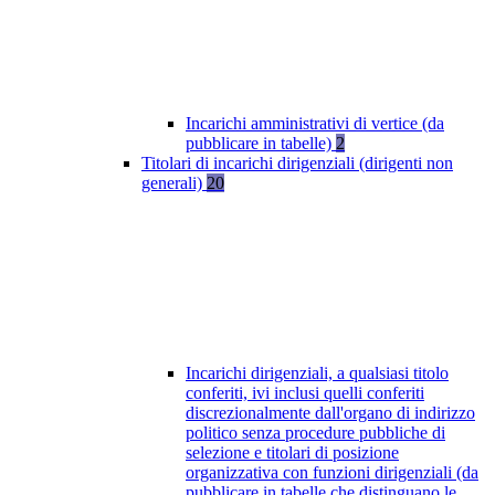
Incarichi amministrativi di vertice (da
pubblicare in tabelle)
2
Titolari di incarichi dirigenziali (dirigenti non
generali)
20
Incarichi dirigenziali, a qualsiasi titolo
conferiti, ivi inclusi quelli conferiti
discrezionalmente dall'organo di indirizzo
politico senza procedure pubbliche di
selezione e titolari di posizione
organizzativa con funzioni dirigenziali (da
pubblicare in tabelle che distinguano le