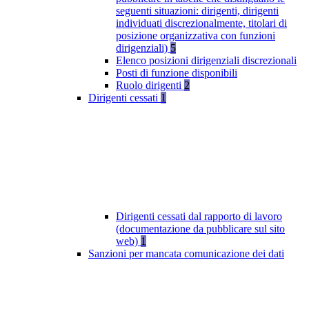
seguenti situazioni: dirigenti, dirigenti
individuati discrezionalmente, titolari di
posizione organizzativa con funzioni
dirigenziali)
5
Elenco posizioni dirigenziali discrezionali
Posti di funzione disponibili
Ruolo dirigenti
2
Dirigenti cessati
1
Dirigenti cessati dal rapporto di lavoro
(documentazione da pubblicare sul sito
web)
1
Sanzioni per mancata comunicazione dei dati