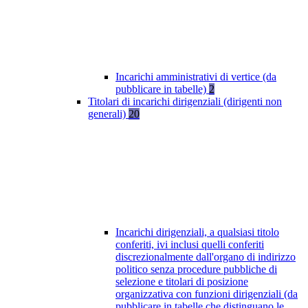
Incarichi amministrativi di vertice (da
pubblicare in tabelle)
2
Titolari di incarichi dirigenziali (dirigenti non
generali)
20
Incarichi dirigenziali, a qualsiasi titolo
conferiti, ivi inclusi quelli conferiti
discrezionalmente dall'organo di indirizzo
politico senza procedure pubbliche di
selezione e titolari di posizione
organizzativa con funzioni dirigenziali (da
pubblicare in tabelle che distinguano le