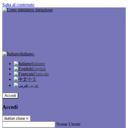
Salta al contenuto
Italiano
Italiano
English
Français
中文
عربى
Accedi
Accedi
button close
×
Nome Utente