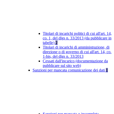
Titolari di incarichi politici di cui all'art. 14,
co. 1, del dlgs n. 33/2013 (da pubblicare in
tabelle)
2
Titolari di incarichi di amministrazione, di
direzione o di governo di cui all'art. 14, co.
1-bis, del dlgs n. 33/2013
Cessati dall'incarico (documentazione da
pubblicare sul sito web)
Sanzioni per mancata comunicazione dei dati
1
Sanzioni per mancata o incompleta