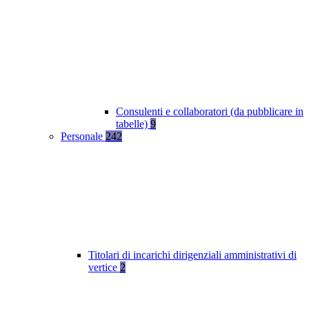
Consulenti e collaboratori (da pubblicare in
tabelle)
9
Personale
242
Titolari di incarichi dirigenziali amministrativi di
vertice
2