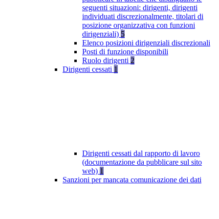
seguenti situazioni: dirigenti, dirigenti
individuati discrezionalmente, titolari di
posizione organizzativa con funzioni
dirigenziali)
5
Elenco posizioni dirigenziali discrezionali
Posti di funzione disponibili
Ruolo dirigenti
2
Dirigenti cessati
1
Dirigenti cessati dal rapporto di lavoro
(documentazione da pubblicare sul sito
web)
1
Sanzioni per mancata comunicazione dei dati