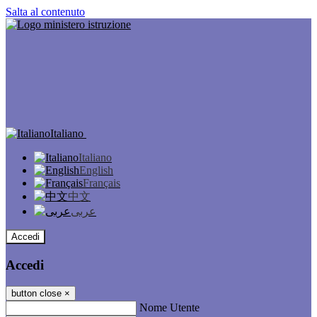
Salta al contenuto
Italiano
Italiano
English
Français
中文
عربى
Accedi
Accedi
button close
×
Nome Utente