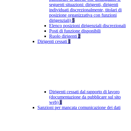
seguenti situazioni: dirigenti, dirigenti
individuati discrezionalmente, titolari di
posizione organizzativa con funzioni
dirigenziali)
5
Elenco posizioni dirigenziali discrezionali
Posti di funzione disponibili
Ruolo dirigenti
2
Dirigenti cessati
1
Dirigenti cessati dal rapporto di lavoro
(documentazione da pubblicare sul sito
web)
1
Sanzioni per mancata comunicazione dei dati