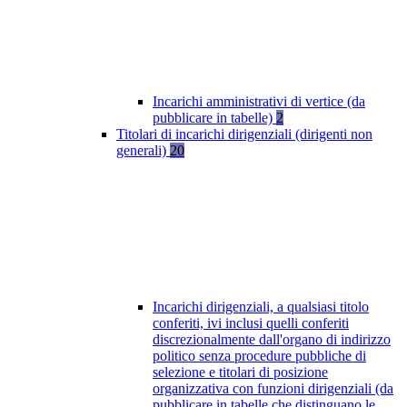
Incarichi amministrativi di vertice (da
pubblicare in tabelle)
2
Titolari di incarichi dirigenziali (dirigenti non
generali)
20
Incarichi dirigenziali, a qualsiasi titolo
conferiti, ivi inclusi quelli conferiti
discrezionalmente dall'organo di indirizzo
politico senza procedure pubbliche di
selezione e titolari di posizione
organizzativa con funzioni dirigenziali (da
pubblicare in tabelle che distinguano le