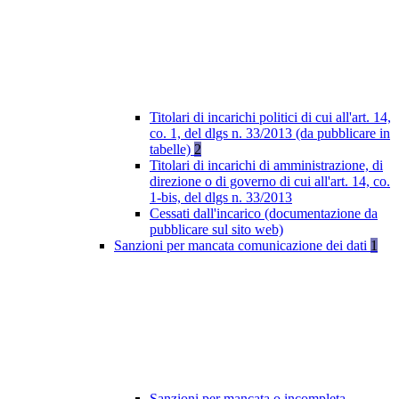
Titolari di incarichi politici di cui all'art. 14,
co. 1, del dlgs n. 33/2013 (da pubblicare in
tabelle)
2
Titolari di incarichi di amministrazione, di
direzione o di governo di cui all'art. 14, co.
1-bis, del dlgs n. 33/2013
Cessati dall'incarico (documentazione da
pubblicare sul sito web)
Sanzioni per mancata comunicazione dei dati
1
Sanzioni per mancata o incompleta