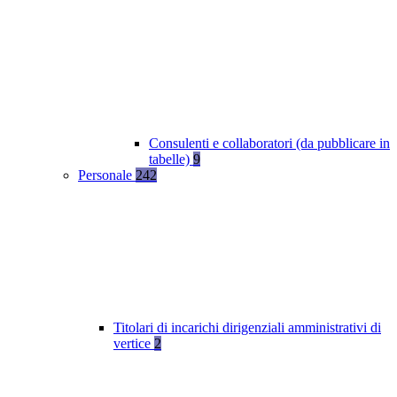
Consulenti e collaboratori (da pubblicare in
tabelle)
9
Personale
242
Titolari di incarichi dirigenziali amministrativi di
vertice
2