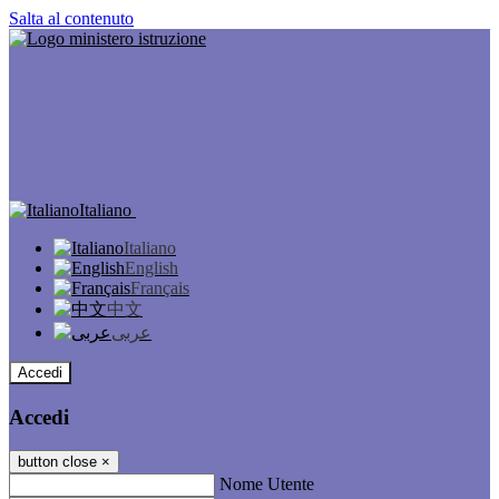
Salta al contenuto
Italiano
Italiano
English
Français
中文
عربى
Accedi
Accedi
button close
×
Nome Utente