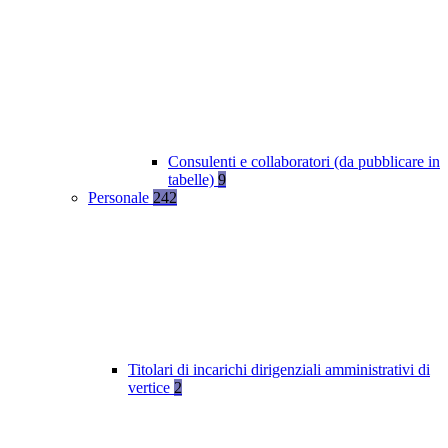
Consulenti e collaboratori (da pubblicare in
tabelle)
9
Personale
242
Titolari di incarichi dirigenziali amministrativi di
vertice
2