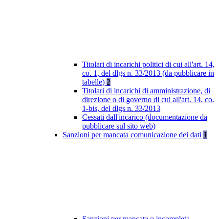
Titolari di incarichi politici di cui all'art. 14,
co. 1, del dlgs n. 33/2013 (da pubblicare in
tabelle)
2
Titolari di incarichi di amministrazione, di
direzione o di governo di cui all'art. 14, co.
1-bis, del dlgs n. 33/2013
Cessati dall'incarico (documentazione da
pubblicare sul sito web)
Sanzioni per mancata comunicazione dei dati
1
Sanzioni per mancata o incompleta