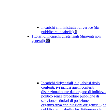
Incarichi amministrativi di vertice (da
pubblicare in tabelle)
2
Titolari di incarichi dirigenziali (dirigenti non
generali)
20
Incarichi dirigenziali, a qualsiasi titolo
conferiti, ivi inclusi quelli conferiti
discrezionalmente dall'organo di indirizzo
politico senza procedure pubbliche di
selezione e titolari di posizione
organizzativa con funzioni dirigenziali (da
pubblicare in tabelle che distinguano le