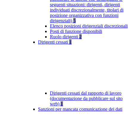
seguenti situazioni: dirigenti, dirigenti
individuati discrezionalmente, titolari di
posizione organizzativa con funzioni
dirigenziali)
5
Elenco posizioni dirigenziali discrezionali
Posti di funzione disponibili
Ruolo dirigenti
2
Dirigenti cessati
1
Dirigenti cessati dal rapporto di lavoro
(documentazione da pubblicare sul sito
web)
1
Sanzioni per mancata comunicazione dei dati