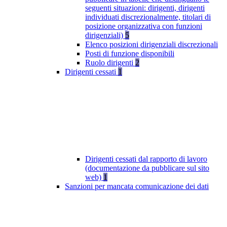
seguenti situazioni: dirigenti, dirigenti
individuati discrezionalmente, titolari di
posizione organizzativa con funzioni
dirigenziali)
5
Elenco posizioni dirigenziali discrezionali
Posti di funzione disponibili
Ruolo dirigenti
2
Dirigenti cessati
1
Dirigenti cessati dal rapporto di lavoro
(documentazione da pubblicare sul sito
web)
1
Sanzioni per mancata comunicazione dei dati