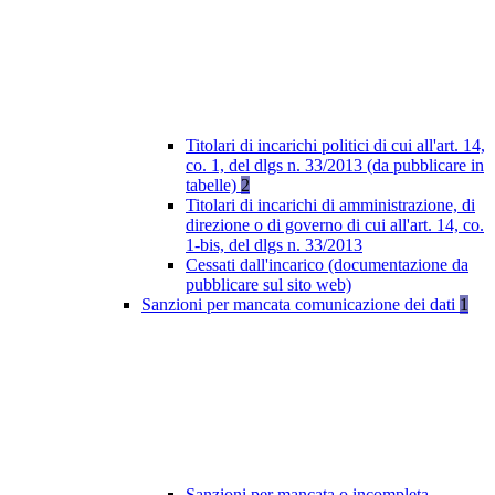
Titolari di incarichi politici di cui all'art. 14,
co. 1, del dlgs n. 33/2013 (da pubblicare in
tabelle)
2
Titolari di incarichi di amministrazione, di
direzione o di governo di cui all'art. 14, co.
1-bis, del dlgs n. 33/2013
Cessati dall'incarico (documentazione da
pubblicare sul sito web)
Sanzioni per mancata comunicazione dei dati
1
Sanzioni per mancata o incompleta