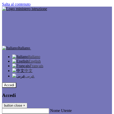
Salta al contenuto
Italiano
Italiano
English
Français
中文
عربى
Accedi
Accedi
button close
×
Nome Utente