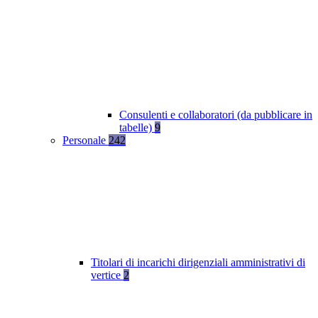
Consulenti e collaboratori (da pubblicare in
tabelle)
9
Personale
242
Titolari di incarichi dirigenziali amministrativi di
vertice
2