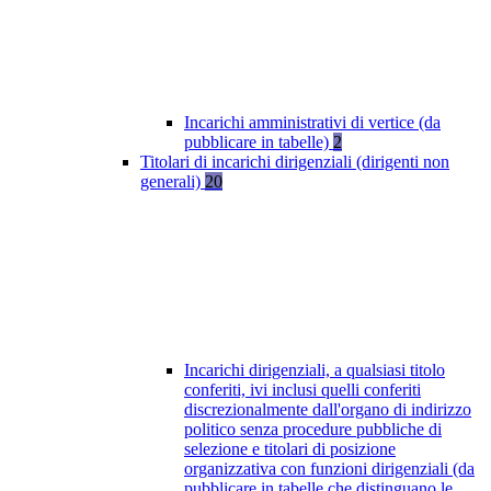
Incarichi amministrativi di vertice (da
pubblicare in tabelle)
2
Titolari di incarichi dirigenziali (dirigenti non
generali)
20
Incarichi dirigenziali, a qualsiasi titolo
conferiti, ivi inclusi quelli conferiti
discrezionalmente dall'organo di indirizzo
politico senza procedure pubbliche di
selezione e titolari di posizione
organizzativa con funzioni dirigenziali (da
pubblicare in tabelle che distinguano le