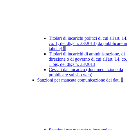
Titolari di incarichi politici di cui all'art. 14,
co. 1, del dlgs n. 33/2013 (da pubblicare in
tabelle)
2
Titolari di incarichi di amministrazione, di
direzione o di governo di cui all'art. 14, co.
1-bis, del dlgs n. 33/2013
Cessati dall'incarico (documentazione da
pubblicare sul sito web)
Sanzioni per mancata comunicazione dei dati
1
Sanzioni per mancata o incompleta