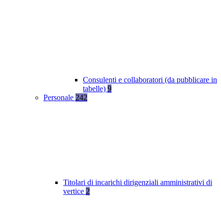
Consulenti e collaboratori (da pubblicare in
tabelle)
9
Personale
242
Titolari di incarichi dirigenziali amministrativi di
vertice
2