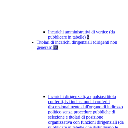
Incarichi amministrativi di vertice (da
pubblicare in tabelle)
2
Titolari di incarichi dirigenziali (dirigenti non
generali)
20
Incarichi dirigenziali, a qualsiasi titolo
conferiti, ivi inclusi quelli conferiti
discrezionalmente dall'organo di indirizzo
politico senza procedure pubbliche di
selezione e titolari di posizione
organizzativa con funzioni dirigenziali (da
pubblicare in tabelle che distinguano le