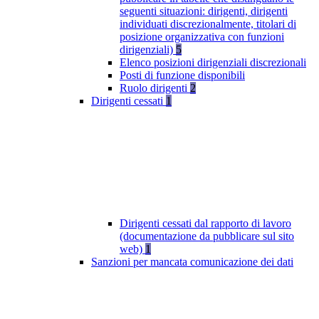
seguenti situazioni: dirigenti, dirigenti
individuati discrezionalmente, titolari di
posizione organizzativa con funzioni
dirigenziali)
5
Elenco posizioni dirigenziali discrezionali
Posti di funzione disponibili
Ruolo dirigenti
2
Dirigenti cessati
1
Dirigenti cessati dal rapporto di lavoro
(documentazione da pubblicare sul sito
web)
1
Sanzioni per mancata comunicazione dei dati