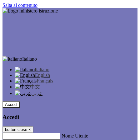
Salta al contenuto
Italiano
Italiano
English
Français
中文
عربى
Accedi
Accedi
button close
×
Nome Utente