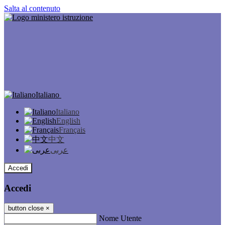
Salta al contenuto
Italiano
Italiano
English
Français
中文
عربى
Accedi
Accedi
button close
×
Nome Utente