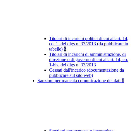
Titolari di incarichi politici di cui all'art. 14,
co. 1, del dlgs n. 33/2013 (da pubblicare in
tabelle)
2
Titolari di incarichi di amministrazione, di
direzione o di governo di cui all'art. 14, co.
1-bis, del dlgs n. 33/2013
Cessati dall'incarico (documentazione da
pubblicare sul sito web)
Sanzioni per mancata comunicazione dei dati
1
Sanzioni per mancata o incompleta