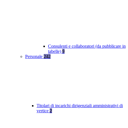
Consulenti e collaboratori (da pubblicare in
tabelle)
9
Personale
242
Titolari di incarichi dirigenziali amministrativi di
vertice
2