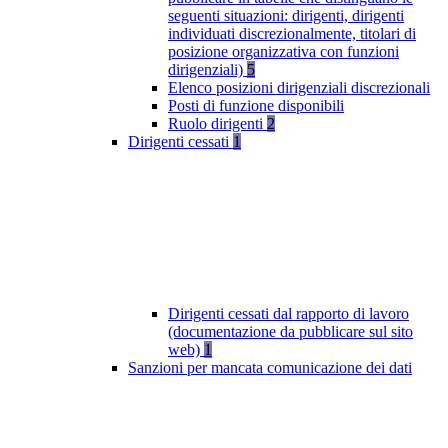
seguenti situazioni: dirigenti, dirigenti
individuati discrezionalmente, titolari di
posizione organizzativa con funzioni
dirigenziali)
5
Elenco posizioni dirigenziali discrezionali
Posti di funzione disponibili
Ruolo dirigenti
2
Dirigenti cessati
1
Dirigenti cessati dal rapporto di lavoro
(documentazione da pubblicare sul sito
web)
1
Sanzioni per mancata comunicazione dei dati