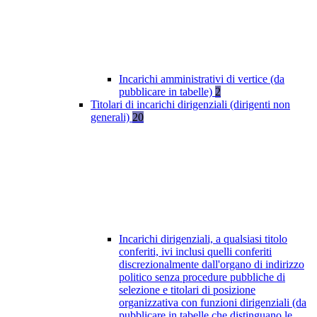
Incarichi amministrativi di vertice (da
pubblicare in tabelle)
2
Titolari di incarichi dirigenziali (dirigenti non
generali)
20
Incarichi dirigenziali, a qualsiasi titolo
conferiti, ivi inclusi quelli conferiti
discrezionalmente dall'organo di indirizzo
politico senza procedure pubbliche di
selezione e titolari di posizione
organizzativa con funzioni dirigenziali (da
pubblicare in tabelle che distinguano le