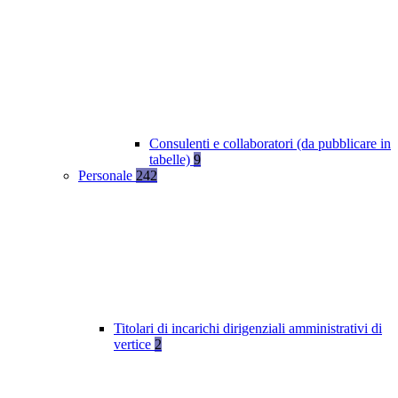
Consulenti e collaboratori (da pubblicare in
tabelle)
9
Personale
242
Titolari di incarichi dirigenziali amministrativi di
vertice
2