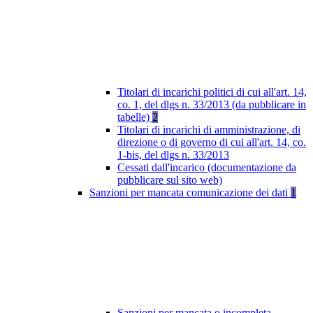
Titolari di incarichi politici di cui all'art. 14,
co. 1, del dlgs n. 33/2013 (da pubblicare in
tabelle)
2
Titolari di incarichi di amministrazione, di
direzione o di governo di cui all'art. 14, co.
1-bis, del dlgs n. 33/2013
Cessati dall'incarico (documentazione da
pubblicare sul sito web)
Sanzioni per mancata comunicazione dei dati
1
Sanzioni per mancata o incompleta