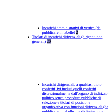
Incarichi amministrativi di vertice (da
pubblicare in tabelle)
2
Titolari di incarichi dirigenziali (dirigenti non
generali)
20
Incarichi dirigenziali, a qualsiasi titolo
conferiti, ivi inclusi quelli conferiti
discrezionalmente dall'organo di indirizzo
politico senza procedure pubbliche di
selezione e titolari di posizione
organizzativa con funzioni dirigenziali (da
pubblicare in tabelle che distinguano le