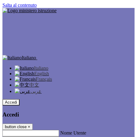
Salta al contenuto
Italiano
Italiano
English
Français
中文
عربى
Accedi
Accedi
button close
×
Nome Utente