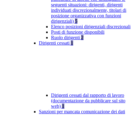
seguenti situazioni: dirigenti, dirigenti
individuati discrezionalmente, titolari di
posizione organizzativa con funzioni
dirigenziali)
5
Elenco posizioni dirigenziali discrezionali
Posti di funzione disponibili
Ruolo dirigenti
2
Dirigenti cessati
1
Dirigenti cessati dal rapporto di lavoro
(documentazione da pubblicare sul sito
web)
1
Sanzioni per mancata comunicazione dei dati