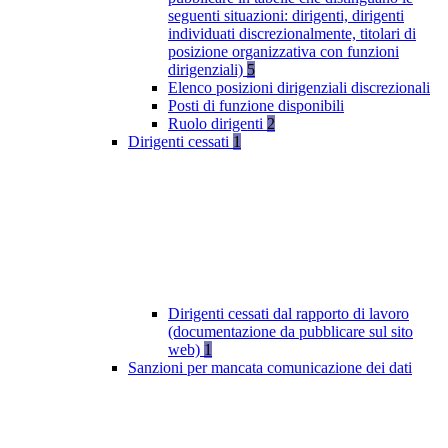
seguenti situazioni: dirigenti, dirigenti
individuati discrezionalmente, titolari di
posizione organizzativa con funzioni
dirigenziali)
5
Elenco posizioni dirigenziali discrezionali
Posti di funzione disponibili
Ruolo dirigenti
2
Dirigenti cessati
1
Dirigenti cessati dal rapporto di lavoro
(documentazione da pubblicare sul sito
web)
1
Sanzioni per mancata comunicazione dei dati