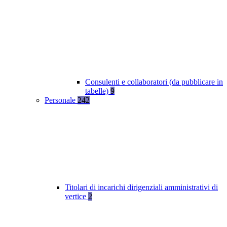
Consulenti e collaboratori (da pubblicare in
tabelle)
9
Personale
242
Titolari di incarichi dirigenziali amministrativi di
vertice
2