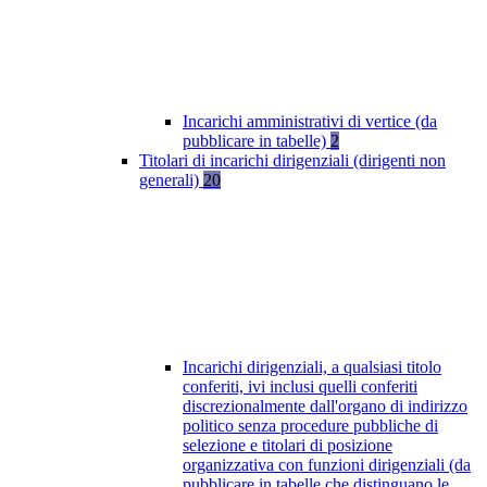
Incarichi amministrativi di vertice (da
pubblicare in tabelle)
2
Titolari di incarichi dirigenziali (dirigenti non
generali)
20
Incarichi dirigenziali, a qualsiasi titolo
conferiti, ivi inclusi quelli conferiti
discrezionalmente dall'organo di indirizzo
politico senza procedure pubbliche di
selezione e titolari di posizione
organizzativa con funzioni dirigenziali (da
pubblicare in tabelle che distinguano le