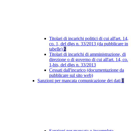
Titolari di incarichi politici di cui all'art. 14,
co. 1, del dlgs n. 33/2013 (da pubblicare in
tabelle)
2
Titolari di incarichi di amministrazione, di
direzione o di governo di cui all'art. 14, co.
1-bis, del dlgs n. 33/2013
Cessati dall'incarico (documentazione da
pubblicare sul sito web)
Sanzioni per mancata comunicazione dei dati
1
Sanzioni per mancata o incompleta