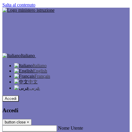
Salta al contenuto
Italiano
Italiano
English
Français
中文
عربى
Accedi
Accedi
button close
×
Nome Utente