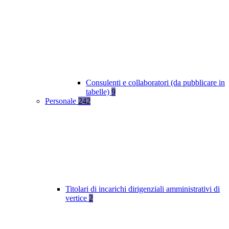
Consulenti e collaboratori (da pubblicare in
tabelle)
9
Personale
242
Titolari di incarichi dirigenziali amministrativi di
vertice
2