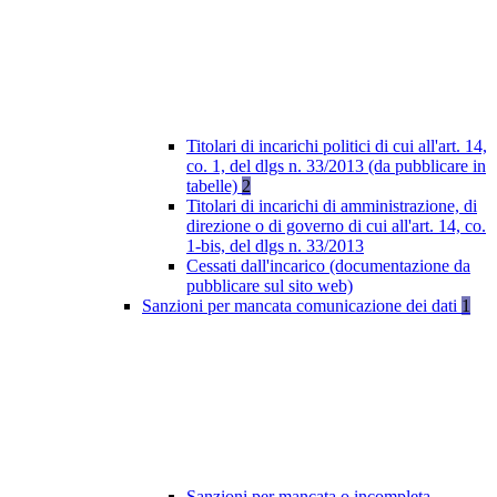
Titolari di incarichi politici di cui all'art. 14,
co. 1, del dlgs n. 33/2013 (da pubblicare in
tabelle)
2
Titolari di incarichi di amministrazione, di
direzione o di governo di cui all'art. 14, co.
1-bis, del dlgs n. 33/2013
Cessati dall'incarico (documentazione da
pubblicare sul sito web)
Sanzioni per mancata comunicazione dei dati
1
Sanzioni per mancata o incompleta