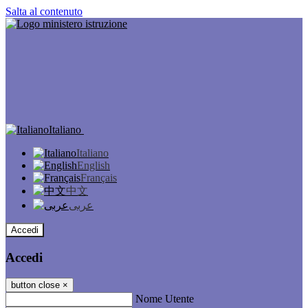
Salta al contenuto
Italiano
Italiano
English
Français
中文
عربى
Accedi
Accedi
button close
×
Nome Utente