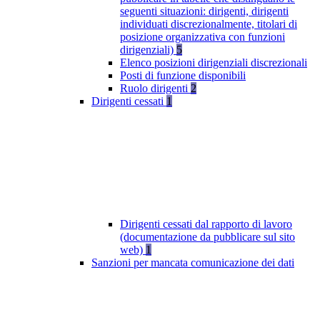
seguenti situazioni: dirigenti, dirigenti
individuati discrezionalmente, titolari di
posizione organizzativa con funzioni
dirigenziali)
5
Elenco posizioni dirigenziali discrezionali
Posti di funzione disponibili
Ruolo dirigenti
2
Dirigenti cessati
1
Dirigenti cessati dal rapporto di lavoro
(documentazione da pubblicare sul sito
web)
1
Sanzioni per mancata comunicazione dei dati