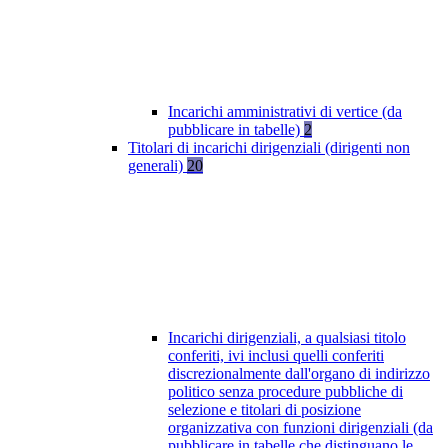
Incarichi amministrativi di vertice (da
pubblicare in tabelle)
2
Titolari di incarichi dirigenziali (dirigenti non
generali)
20
Incarichi dirigenziali, a qualsiasi titolo
conferiti, ivi inclusi quelli conferiti
discrezionalmente dall'organo di indirizzo
politico senza procedure pubbliche di
selezione e titolari di posizione
organizzativa con funzioni dirigenziali (da
pubblicare in tabelle che distinguano le