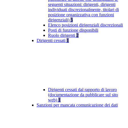
seguenti situazioni: dirigenti, dirigenti
individuati discrezionalmente, titolari di
posizione organizzativa con funzioni
dirigenziali)
5
Elenco posizioni dirigenziali discrezionali
Posti di funzione disponibili
Ruolo dirigenti
2
Dirigenti cessati
1
Dirigenti cessati dal rapporto di lavoro
(documentazione da pubblicare sul sito
web)
1
Sanzioni per mancata comunicazione dei dati