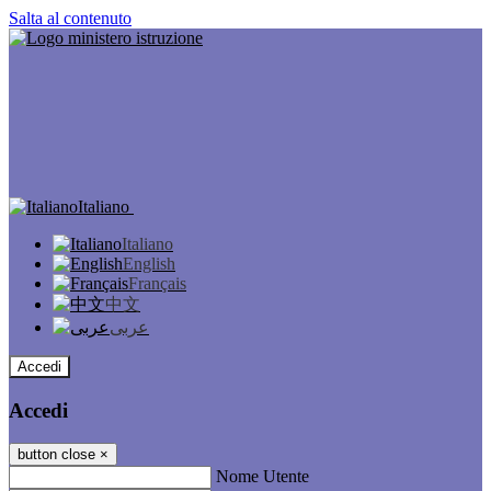
Salta al contenuto
Italiano
Italiano
English
Français
中文
عربى
Accedi
Accedi
button close
×
Nome Utente