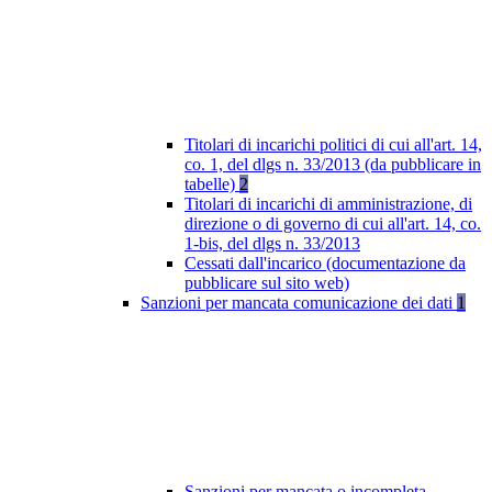
Titolari di incarichi politici di cui all'art. 14,
co. 1, del dlgs n. 33/2013 (da pubblicare in
tabelle)
2
Titolari di incarichi di amministrazione, di
direzione o di governo di cui all'art. 14, co.
1-bis, del dlgs n. 33/2013
Cessati dall'incarico (documentazione da
pubblicare sul sito web)
Sanzioni per mancata comunicazione dei dati
1
Sanzioni per mancata o incompleta