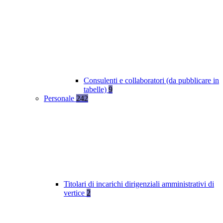
Consulenti e collaboratori (da pubblicare in
tabelle)
9
Personale
242
Titolari di incarichi dirigenziali amministrativi di
vertice
2