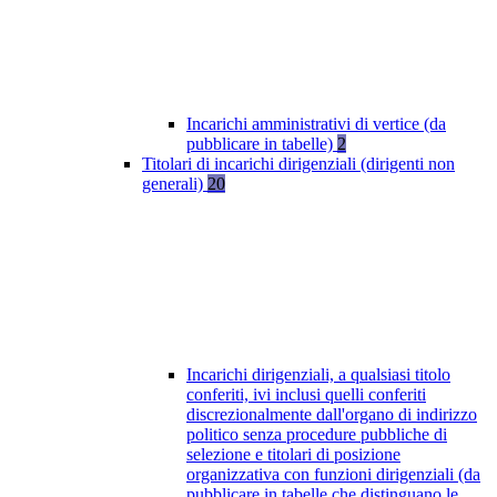
Incarichi amministrativi di vertice (da
pubblicare in tabelle)
2
Titolari di incarichi dirigenziali (dirigenti non
generali)
20
Incarichi dirigenziali, a qualsiasi titolo
conferiti, ivi inclusi quelli conferiti
discrezionalmente dall'organo di indirizzo
politico senza procedure pubbliche di
selezione e titolari di posizione
organizzativa con funzioni dirigenziali (da
pubblicare in tabelle che distinguano le