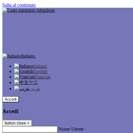
Salta al contenuto
Italiano
Italiano
English
Français
中文
عربى
Accedi
Accedi
button close
×
Nome Utente