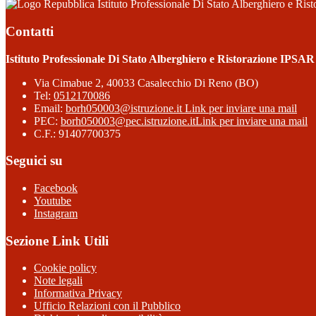
Istituto Professionale Di Stato Alberghiero e Ri
Contatti
Istituto Professionale Di Stato Alberghiero e Ristorazione IPSAR
Via Cimabue 2, 40033 Casalecchio Di Reno (BO)
Tel:
0512170086
Email:
borh050003@istruzione.it
Link per inviare una mail
PEC:
borh050003@pec.istruzione.it
Link per inviare una mail
C.F.: 91407700375
Seguici su
Facebook
Youtube
Instagram
Sezione Link Utili
Cookie policy
Note legali
Informativa Privacy
Ufficio Relazioni con il Pubblico