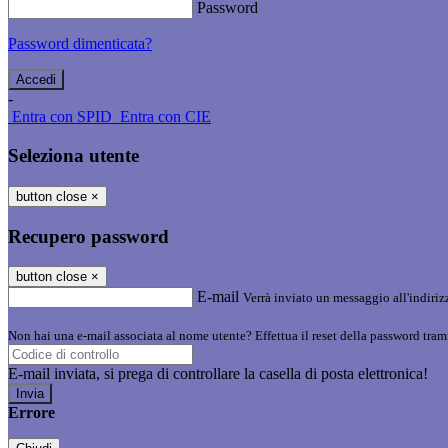
Password
Password dimenticata?
-
Entra con SPID
Entra con CIE
Seleziona utente
button close
×
Recupero password
button close
×
E-mail
Verrà inviato un messaggio all'indirizz
Non hai una e-mail associata al nome utente? Effettua il reset della password tram
E-mail inviata, si prega di controllare la casella di posta elettronica!
Errore