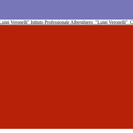
Istituto Professionale Alberghiero
"Luigi Veronelli"
C