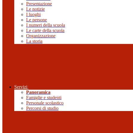
Presentazione
Le notizie
I luoghi
Le persone
I numeri della scuola
Le carte della scuola
Organizzazione
La storia
Servizi
Panoramica
Famiglie e studenti
Personale scolastico
Percorsi di studio