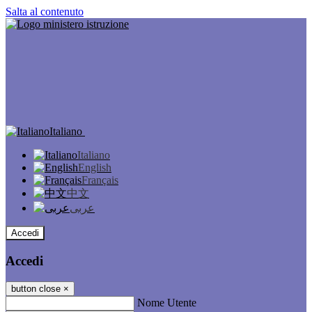
Salta al contenuto
Italiano
Italiano
English
Français
中文
عربى
Accedi
Accedi
button close
×
Nome Utente