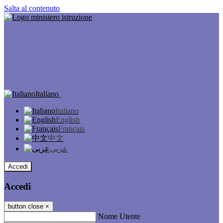
Salta al contenuto
Italiano
Italiano
English
Français
中文
عربى
Accedi
Accedi
button close
×
Nome Utente