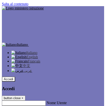
Salta al contenuto
Italiano
Italiano
English
Français
中文
عربى
Accedi
Accedi
button close
×
Nome Utente