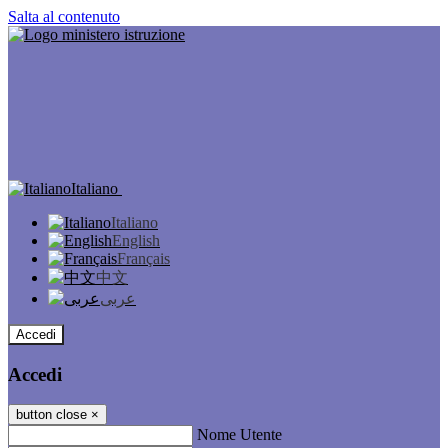
Salta al contenuto
Italiano
Italiano
English
Français
中文
عربى
Accedi
Accedi
button close
×
Nome Utente