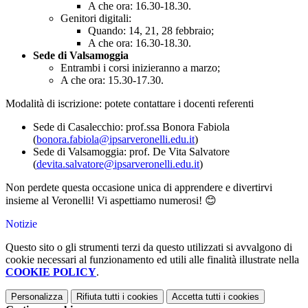
A che ora: 16.30-18.30.
Genitori digitali:
Quando: 14, 21, 28 febbraio;
A che ora: 16.30-18.30.
Sede di Valsamoggia
Entrambi i corsi inizieranno a marzo;
A che ora: 15.30-17.30.
Modalità di iscrizione: potete contattare i docenti referenti
Sede di Casalecchio: prof.ssa Bonora Fabiola
(
bonora.fabiola@ipsarveronelli.edu.it
)
Sede di Valsamoggia: prof. De Vita Salvatore
(
devita.salvatore@ipsarveronelli.edu.it
)
Non perdete questa occasione unica di apprendere e divertirvi
insieme al Veronelli! Vi aspettiamo numerosi! 😊
Notizie
Questo sito o gli strumenti terzi da questo utilizzati si avvalgono di
cookie necessari al funzionamento ed utili alle finalità illustrate nella
COOKIE POLICY
.
Personalizza
Rifiuta tutti
i cookies
Accetta tutti
i cookies