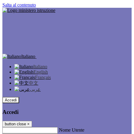
Salta al contenuto
Italiano
Italiano
English
Français
中文
عربى
Accedi
Accedi
button close
×
Nome Utente