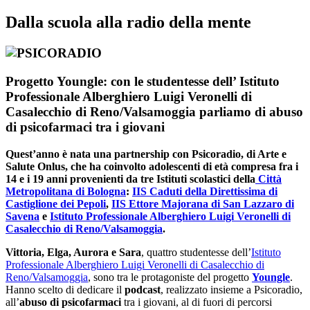
Dalla scuola alla radio della mente
Progetto Youngle: con le studentesse dell’ Istituto
Professionale Alberghiero Luigi Veronelli di
Casalecchio di Reno/Valsamoggia parliamo di abuso
di psicofarmaci tra i giovani
Quest’anno è nata una
partnership
con Psicoradio, di Arte e
Salute Onlus, che ha coinvolto
adolescenti
di età compresa fra i
14 e i 19 anni provenienti da
tre Istituti scolastici
della
Città
Metropolitana di Bologna
:
IIS Caduti della Direttissima di
Castiglione dei Pepoli
,
IIS Ettore Majorana di San Lazzaro di
Savena
e
Istituto Professionale Alberghiero Luigi Veronelli di
Casalecchio di Reno/Valsamoggia
.
Vittoria, Elga, Aurora e Sara
, quattro studentesse dell’
Istituto
Professionale Alberghiero Luigi Veronelli di Casalecchio di
Reno/Valsamoggia
, sono tra le protagoniste del progetto
Youngle
.
Hanno scelto di dedicare il
podcast
, realizzato insieme a Psicoradio,
all’
abuso di psicofarmaci
tra i giovani, al di fuori di percorsi