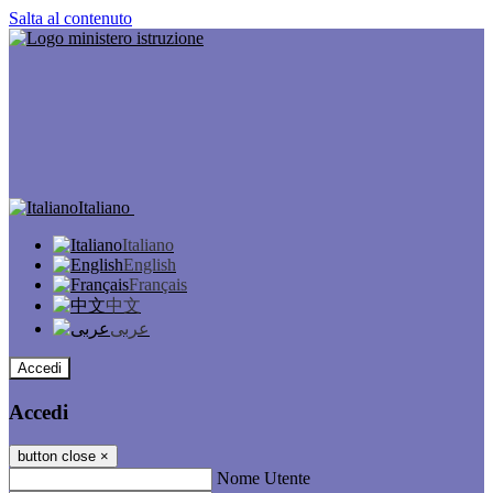
Salta al contenuto
Italiano
Italiano
English
Français
中文
عربى
Accedi
Accedi
button close
×
Nome Utente