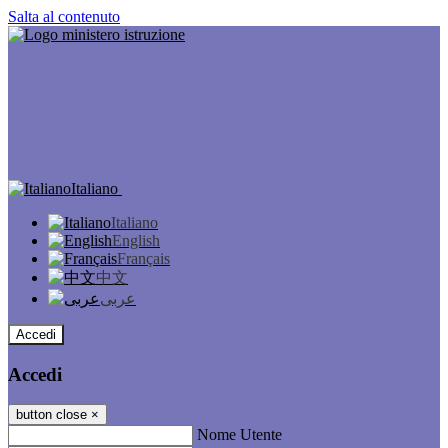
Salta al contenuto
Italiano
Italiano
English
Français
中文
عربى
Accedi
Accedi
button close
×
Nome Utente