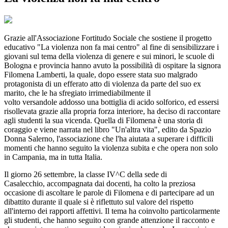
Grazie all'Associazione Fortitudo Sociale che sostiene il progetto
educativo "La violenza non fa mai centro" al fine di sensibilizzare i
giovani sul tema della violenza di genere e sui minori, le scuole di
Bologna e provincia hanno avuto la possibilità di ospitare la signora
Filomena Lamberti, la quale, dopo essere stata suo malgrado
protagonista di un efferato atto di violenza da parte del suo ex
marito, che le ha sfregiato irrimediabilmente il
volto versandole addosso una bottiglia di acido solforico, ed essersi
risollevata grazie alla propria forza interiore, ha deciso di raccontare
agli studenti la sua vicenda. Quella di Filomena è una storia di
coraggio e viene narrata nel libro "Un'altra vita", edito da Spazio
Donna Salerno, l'associazione che l'ha aiutata a superare i difficili
momenti che hanno seguito la violenza subita e che opera non solo
in Campania, ma in tutta Italia.
Il giorno 26 settembre, la classe IV^C della sede di
Casalecchio, accompagnata dai docenti, ha colto la preziosa
occasione di ascoltare le parole di Filomena e di partecipare ad un
dibattito durante il quale si è riflettuto sul valore del rispetto
all'interno dei rapporti affettivi. Il tema ha coinvolto particolarmente
gli studenti, che hanno seguito con grande attenzione il racconto e