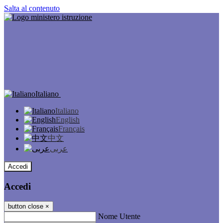
Salta al contenuto
Italiano
Italiano
English
Français
中文
عربى
Accedi
Accedi
button close
×
Nome Utente