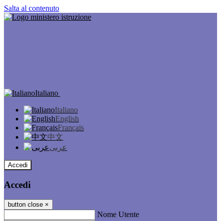
Salta al contenuto
Italiano
Italiano
English
Français
中文
عربى
Accedi
Accedi
button close
×
Nome Utente