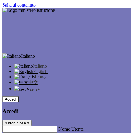
Salta al contenuto
Italiano
Italiano
English
Français
中文
عربى
Accedi
Accedi
button close
×
Nome Utente