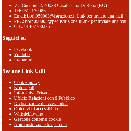
Via Cimabue 2, 40033 Casalecchio Di Reno (BO)
Tel:
0512170086
Email:
borh050003@istruzione.it
Link per inviare una mail
PEC:
borh050003@pec.istruzione.it
Link per inviare una mail
C.F.: 91407700375
Seguici su
Facebook
Youtube
Instagram
Sezione Link Utili
Cookie policy
Note legali
Informativa Privacy
Ufficio Relazioni con il Pubblico
Dichiarazione di accessibilità
Obiettivi di accessibilità
Whistleblowing
Gestione consensi cookie
Amministrazione trasparente