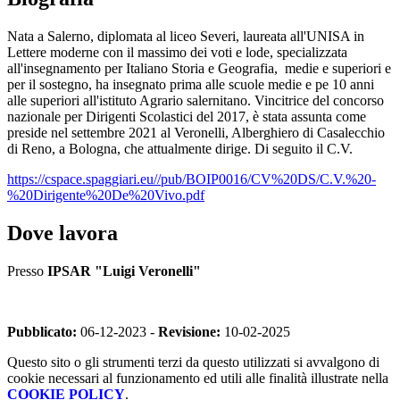
Nata a Salerno, diplomata al liceo Severi, laureata all'UNISA in
Lettere moderne con il massimo dei voti e lode, specializzata
all'insegnamento per Italiano Storia e Geografia, medie e superiori e
per il sostegno, ha insegnato prima alle scuole medie e pe 10 anni
alle superiori all'istituto Agrario salernitano. Vincitrice del concorso
nazionale per Dirigenti Scolastici del 2017, è stata assunta come
preside nel settembre 2021 al Veronelli, Alberghiero di Casalecchio
di Reno, a Bologna, che attualmente dirige. Di seguito il C.V.
https://cspace.spaggiari.eu//pub/BOIP0016/CV%20DS/C.V.%20-
%20Dirigente%20De%20Vivo.pdf
Dove lavora
Presso
IPSAR "Luigi Veronelli"
Pubblicato:
06-12-2023 -
Revisione:
10-02-2025
Questo sito o gli strumenti terzi da questo utilizzati si avvalgono di
cookie necessari al funzionamento ed utili alle finalità illustrate nella
COOKIE POLICY
.