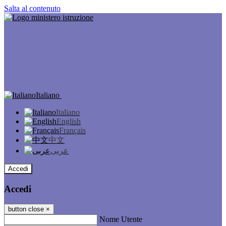
Salta al contenuto
Italiano
Italiano
English
Français
中文
عربى
Accedi
Accedi
button close
×
Nome Utente