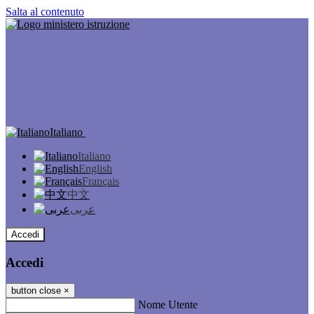
Salta al contenuto
Italiano
Italiano
English
Français
中文
عربى
Accedi
Accedi
button close
×
Nome Utente