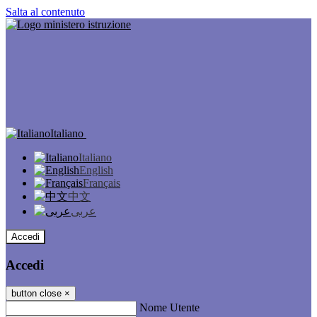
Salta al contenuto
Italiano
Italiano
English
Français
中文
عربى
Accedi
Accedi
button close
×
Nome Utente