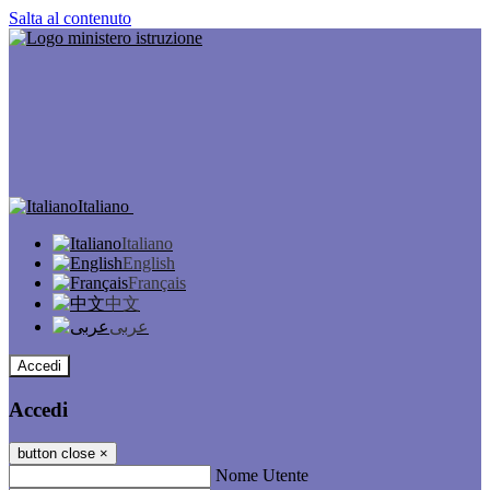
Salta al contenuto
Italiano
Italiano
English
Français
中文
عربى
Accedi
Accedi
button close
×
Nome Utente