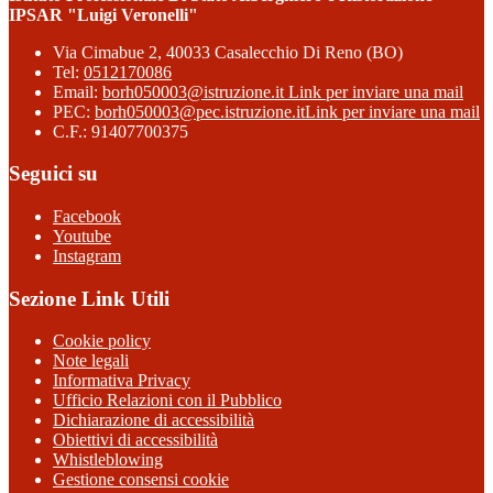
IPSAR "Luigi Veronelli"
Via Cimabue 2, 40033 Casalecchio Di Reno (BO)
Tel:
0512170086
Email:
borh050003@istruzione.it
Link per inviare una mail
PEC:
borh050003@pec.istruzione.it
Link per inviare una mail
C.F.: 91407700375
Seguici su
Facebook
Youtube
Instagram
Sezione Link Utili
Cookie policy
Note legali
Informativa Privacy
Ufficio Relazioni con il Pubblico
Dichiarazione di accessibilità
Obiettivi di accessibilità
Whistleblowing
Gestione consensi cookie