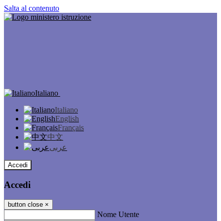
Salta al contenuto
Italiano
Italiano
English
Français
中文
عربى
Accedi
Accedi
button close
×
Nome Utente