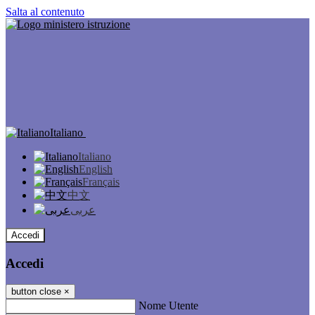
Salta al contenuto
Italiano
Italiano
English
Français
中文
عربى
Accedi
Accedi
button close
×
Nome Utente