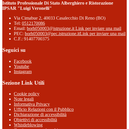
Istituto Professionale Di Stato Alberghiero e Ristorazione
IPSAR "Luigi Veronelli"
Via Cimabue 2, 40033 Casalecchio Di Reno (BO)
Tel:
0512170086
Email:
borh050003@istruzione.it
Link per inviare una mail
PEC:
borh050003@pec.istruzione.it
Link per inviare una mail
C.F.: 91407700375
Seguici su
Facebook
Youtube
Instagram
Sezione Link Utili
Cookie policy
Note legali
Informativa Privacy
Ufficio Relazioni con il Pubblico
Dichiarazione di accessibilità
Obiettivi di accessibilità
Whistleblowing