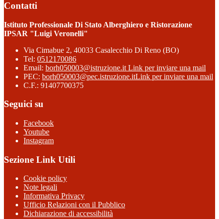
Contatti
Istituto Professionale Di Stato Alberghiero e Ristorazione
IPSAR "Luigi Veronelli"
Via Cimabue 2, 40033 Casalecchio Di Reno (BO)
Tel:
0512170086
Email:
borh050003@istruzione.it
Link per inviare una mail
PEC:
borh050003@pec.istruzione.it
Link per inviare una mail
C.F.: 91407700375
Seguici su
Facebook
Youtube
Instagram
Sezione Link Utili
Cookie policy
Note legali
Informativa Privacy
Ufficio Relazioni con il Pubblico
Dichiarazione di accessibilità