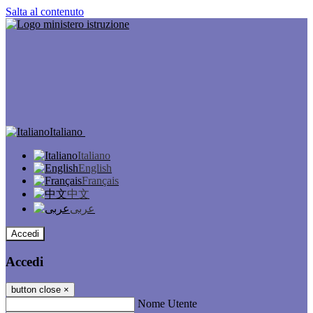
Salta al contenuto
Italiano
Italiano
English
Français
中文
عربى
Accedi
Accedi
button close
×
Nome Utente